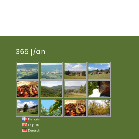
365 j/an
Français
English
Deutsch