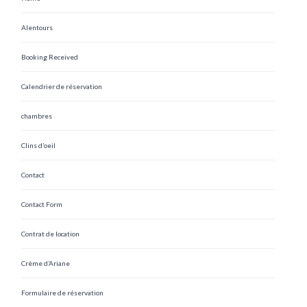
Alentours
Booking Received
Calendrier de réservation
chambres
Clins d’oeil
Contact
Contact Form
Contrat de location
Crème d’Ariane
Formulaire de réservation