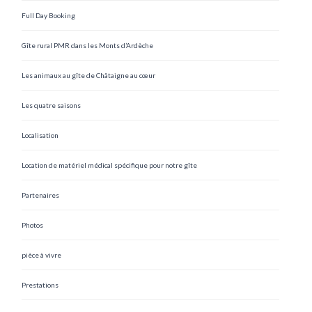
Full Day Booking
Gîte rural PMR dans les Monts d’Ardèche
Les animaux au gîte de Châtaigne au cœur
Les quatre saisons
Localisation
Location de matériel médical spécifique pour notre gîte
Partenaires
Photos
pièce à vivre
Prestations