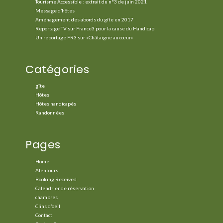
Tourisme Accessible : extrait du n°3 de juin 2021
Message d’hôtes
Aménagement des abords du gîte en 2017
Reportage TV sur France3 pour la cause du Handicap
Un reportage FR3 sur «Châtaigne au cœur»
Catégories
gîte
Hôtes
Hôtes handicapés
Randonnées
Pages
Home
Alentours
Booking Received
Calendrier de réservation
chambres
Clins d’oeil
Contact