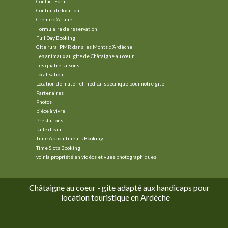
Contact Form
Contrat de location
Crème d’Ariane
Formulaire de réservation
Full Day Booking
Gîte rural PMR dans les Monts d’Ardèche
Les animaux au gîte de Châtaigne au cœur
Les quatre saisons
Localisation
Location de matériel médical spécifique pour notre gîte
Partenaires
Photos
pièce à vivre
Prestations
salle d’eau
Time Appointments Booking
Time Slots Booking
voir la propriété en vidéos et vues photographiques
Châtaigne au coeur - gîte adapté aux handicaps pour
location touristique en Ardèche