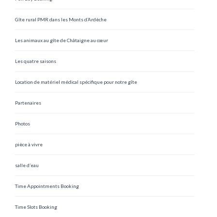
Gîte rural PMR dans les Monts d’Ardèche
Les animaux au gîte de Châtaigne au cœur
Les quatre saisons
Location de matériel médical spécifique pour notre gîte
Partenaires
Photos
pièce à vivre
salle d’eau
Time Appointments Booking
Time Slots Booking