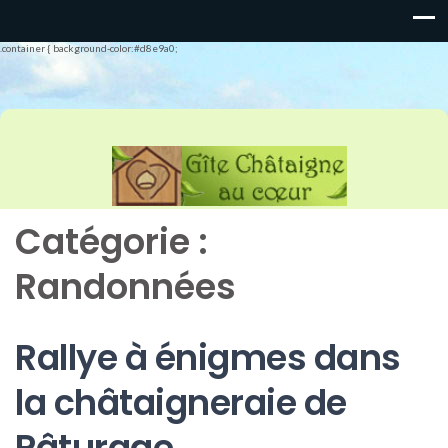
.container { background-color:#d8e9a0;
Catégorie :
Randonnées
Rallye à énigmes dans
la châtaigneraie de
Pâturage