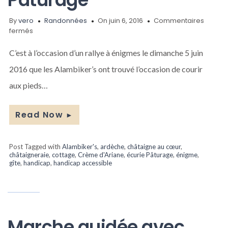
By
vero
Randonnées
On juin 6, 2016
Commentaires
sur
fermés
Rallye
à
C’est à l’occasion d’un rallye à énigmes le dimanche 5 juin
énigmes
2016 que les Alambiker’s ont trouvé l’occasion de courir
dans
la
aux pieds…
châtaigneraie
de
Pâturage
Read Now
►
Post Tagged with
Alambiker's
,
ardèche
,
châtaigne au cœur
,
châtaigneraie
,
cottage
,
Crème d'Ariane
,
écurie Pâturage
,
énigme
,
gîte
,
handicap
,
handicap accessible
Marche guidée avec