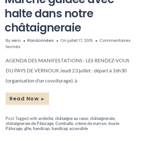
halte dans notre
châtaigneraie
By
vero
Randonnées
On juillet 17, 2015
Commentaires
sur
fermés
Marche
guidée
AGENDA DES MANIFESTATIONS : LES RENDEZ-VOUS
avec
DU PAYS DE VERNOUX Jeudi 23 juillet : départ à 16h30
halte
dans
(organisation d’un covoiturage). à
notre
châtaigneraie
Read Now
►
Post Tagged with
ardèche
,
châtaigne au cœur
,
châtaigneraie
,
châtaigneraie de Pâturage
,
Comballe
,
crème de marron
,
écurie
Pâturage
,
gîte
,
handicap
,
handicap accessible