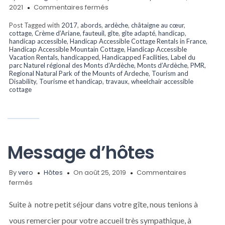
sur
2021
Commentaires fermés
Tourisme
Post Tagged with
2017
,
abords
,
ardèche
,
châtaigne au cœur
,
Accessible
cottage
,
Crème d’Ariane
,
fauteuil
,
gîte
,
gîte adapté
,
handicap
,
:
handicap accessible
,
Handicap Accessible Cottage Rentals in France
,
extrait
Handicap Accessible Mountain Cottage
,
Handicap Accessible
du
Vacation Rentals
,
handicapped
,
Handicapped Facilities
,
Label du
parc Naturel régional des Monts d’Ardèche
,
Monts d’Ardèche
,
PMR
,
n°3
Regional Natural Park of the Mounts of Ardeche
,
Tourism and
de
Disability
,
Tourisme et handicap
,
travaux
,
wheelchair accessible
juin
cottage
2021
Message d’hôtes
By
vero
Hôtes
On août 25, 2019
Commentaires
sur
fermés
Message
d’hôtes
Suite à notre petit séjour dans votre gîte, nous tenions à
vous remercier pour votre accueil très sympathique, à