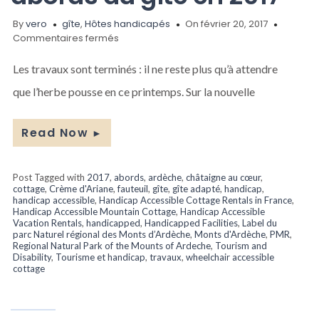
By
vero
gîte
,
Hôtes handicapés
On février 20, 2017
sur
Commentaires fermés
Aménagement
des
Les travaux sont terminés : il ne reste plus qu’à attendre
abords
que l’herbe pousse en ce printemps. Sur la nouvelle
du
gîte
en
Read Now
►
2017
Post Tagged with
2017
,
abords
,
ardèche
,
châtaigne au cœur
,
cottage
,
Crème d'Ariane
,
fauteuil
,
gîte
,
gîte adapté
,
handicap
,
handicap accessible
,
Handicap Accessible Cottage Rentals in France
,
Handicap Accessible Mountain Cottage
,
Handicap Accessible
Vacation Rentals
,
handicapped
,
Handicapped Facilities
,
Label du
parc Naturel régional des Monts d’Ardèche
,
Monts d'Ardèche
,
PMR
,
Regional Natural Park of the Mounts of Ardeche
,
Tourism and
Disability
,
Tourisme et handicap
,
travaux
,
wheelchair accessible
cottage