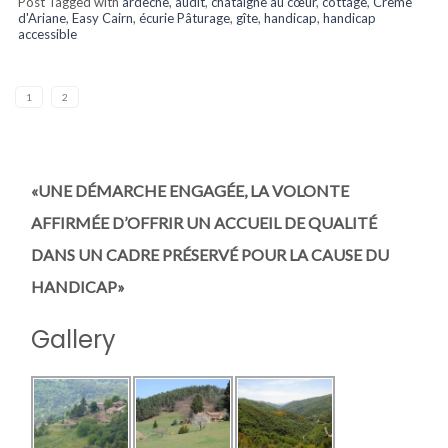
Post Tagged with
ardèche
,
audit
,
châtaigne au cœur
,
cottage
,
Crème
d'Ariane
,
Easy Cairn
,
écurie Pâturage
,
gîte
,
handicap
,
handicap
accessible
1
2
«UNE DÉMARCHE ENGAGÉE, LA VOLONTE
AFFIRMÉE D’OFFRIR UN ACCUEIL DE QUALITÉ
DANS UN CADRE PRÉSERVÉ POUR LA CAUSE DU
HANDICAP»
Gallery