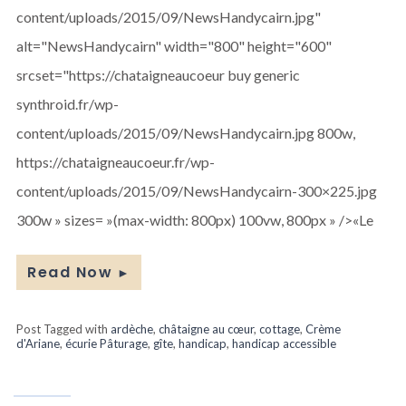
Se
content/uploads/2015/09/NewsHandycairn.jpg"
loger
alt="NewsHandycairn" width="800" height="600"
srcset="https://chataigneaucoeur buy generic
synthroid.fr/wp-
content/uploads/2015/09/NewsHandycairn.jpg 800w,
https://chataigneaucoeur.fr/wp-
content/uploads/2015/09/NewsHandycairn-300×225.jpg
300w » sizes= »(max-width: 800px) 100vw, 800px » />«Le
Read Now
►
Post Tagged with
ardèche
,
châtaigne au cœur
,
cottage
,
Crème
d'Ariane
,
écurie Pâturage
,
gîte
,
handicap
,
handicap accessible