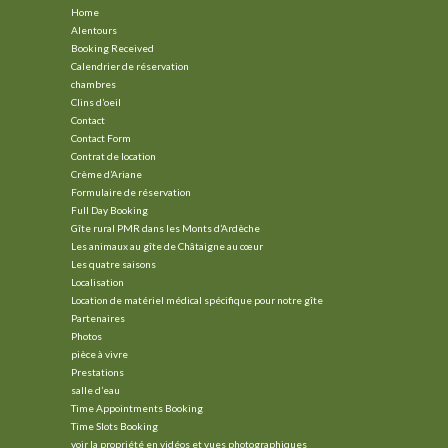
Home
Alentours
Booking Received
Calendrier de réservation
chambres
Clins d’oeil
Contact
Contact Form
Contrat de location
Crème d’Ariane
Formulaire de réservation
Full Day Booking
Gîte rural PMR dans les Monts d’Ardèche
Les animaux au gîte de Châtaigne au cœur
Les quatre saisons
Localisation
Location de matériel médical spécifique pour notre gîte
Partenaires
Photos
pièce à vivre
Prestations
salle d’eau
Time Appointments Booking
Time Slots Booking
voir la propriété en vidéos et vues photographiques