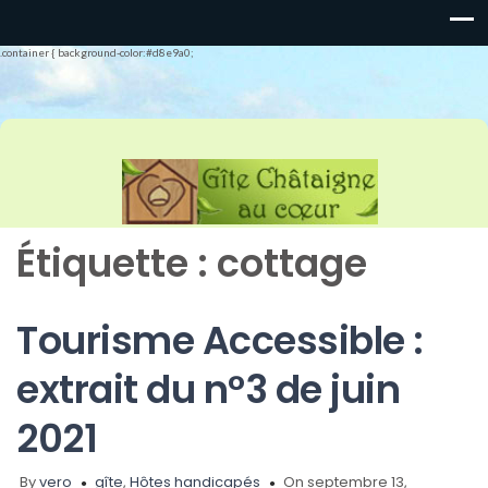
.container { background-color:#d8e9a0;
Étiquette :
cottage
Tourisme Accessible :
extrait du n°3 de juin
2021
By
vero
gîte
,
Hôtes handicapés
On septembre 13,