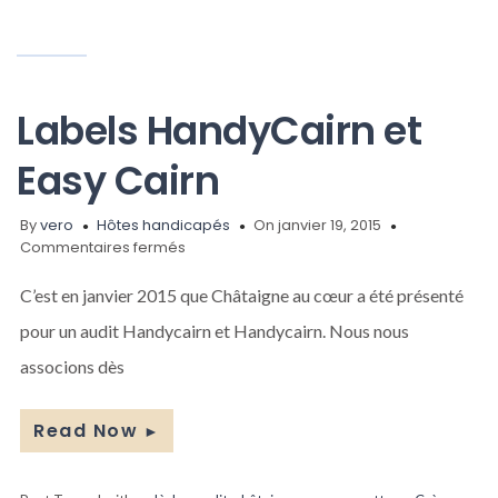
Labels HandyCairn et
Easy Cairn
By
vero
Hôtes handicapés
On janvier 19, 2015
sur
Commentaires fermés
Labels
HandyCairn
C’est en janvier 2015 que Châtaigne au cœur a été présenté
et
pour un audit Handycairn et Handycairn. Nous nous
Easy
Cairn
associons dès
Read Now
►