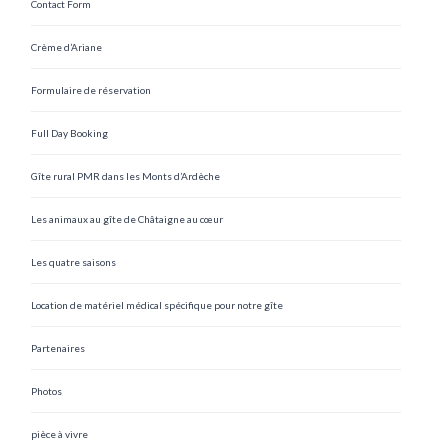
Contact Form
Crème d’Ariane
Formulaire de réservation
Full Day Booking
Gîte rural PMR dans les Monts d’Ardèche
Les animaux au gîte de Châtaigne au cœur
Les quatre saisons
Location de matériel médical spécifique pour notre gîte
Partenaires
Photos
pièce à vivre