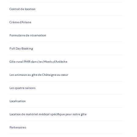
Contrat de location
Crème d’Ariane
Formulaire de réservation
Full Day Booking
Gîte rural PMR dans les Monts d’Ardèche
Les animaux au gîte de Châtaigne au cœur
Les quatre saisons
Localisation
Location de matériel médical spécifique pour notre gîte
Partenaires