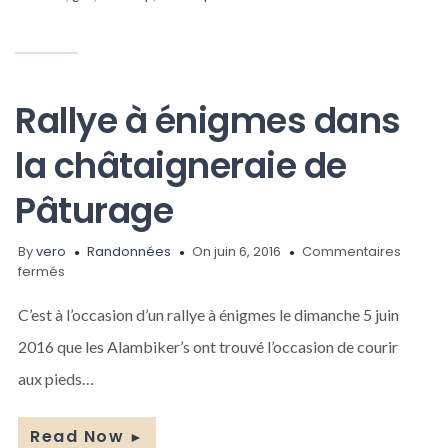
Rallye à énigmes dans
la châtaigneraie de
Pâturage
By
vero
Randonnées
On juin 6, 2016
Commentaires
sur
fermés
Rallye
à
C’est à l’occasion d’un rallye à énigmes le dimanche 5 juin
énigmes
2016 que les Alambiker’s ont trouvé l’occasion de courir
dans
la
aux pieds…
châtaigneraie
de
Pâturage
Read Now
►