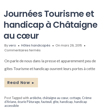
Journées Tourisme et
handicap à Châtaigne
au cœur
By
vero
Hôtes handicapés
On mars 29, 2015
sur
Commentaires fermés
Journées
Tourisme
On parle de nous dans la presse et apparemment peu de
et
gîtes Tourisme et handicap ouvrent leurs portes à cette
handicap
à
Châtaigne
Read Now
►
au
cœur
Post Tagged with
ardèche
,
châtaigne au cœur
,
cottage
,
Crème
d'Ariane
,
écurie Pâturage
,
fauteuil
,
gîte
,
handicap
,
handicap
accessible