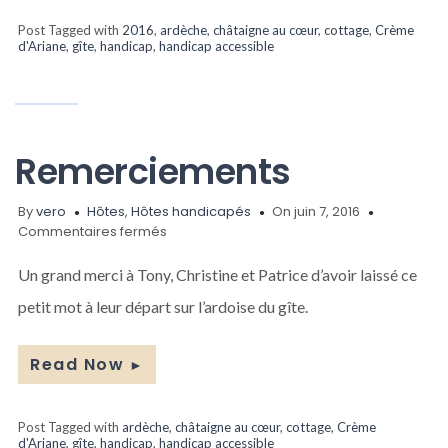
au
cœur
Post Tagged with
2016
,
ardèche
,
châtaigne au cœur
,
cottage
,
Crème
!
d'Ariane
,
gîte
,
handicap
,
handicap accessible
Remerciements
By
vero
Hôtes
,
Hôtes handicapés
On juin 7, 2016
sur
Commentaires fermés
Remerciements
Un grand merci à Tony, Christine et Patrice d’avoir laissé ce
petit mot à leur départ sur l’ardoise du gîte.
Read Now
►
Post Tagged with
ardèche
,
châtaigne au cœur
,
cottage
,
Crème
d'Ariane
,
gîte
,
handicap
,
handicap accessible