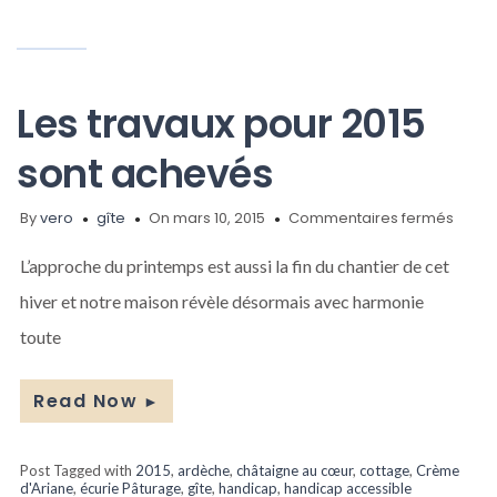
Les travaux pour 2015
sont achevés
sur
By
vero
gîte
On mars 10, 2015
Commentaires fermés
Les
trava
L’approche du printemps est aussi la fin du chantier de cet
pour
hiver et notre maison révèle désormais avec harmonie
2015
sont
toute
ache
Read Now
►
Post Tagged with
2015
,
ardèche
,
châtaigne au cœur
,
cottage
,
Crème
d'Ariane
,
écurie Pâturage
,
gîte
,
handicap
,
handicap accessible