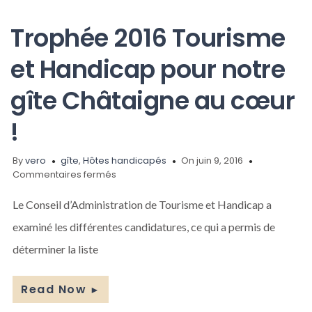
Trophée 2016 Tourisme
et Handicap pour notre
gîte Châtaigne au cœur
!
By
vero
gîte
,
Hôtes handicapés
On juin 9, 2016
sur
Commentaires fermés
Trophée
2016
Le Conseil d’Administration de Tourisme et Handicap a
Tourisme
examiné les différentes candidatures, ce qui a permis de
et
Handicap
déterminer la liste
pour
notre
gîte
Read Now
►
Châtaigne