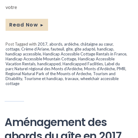
votre
Read Now
►
Post Tagged with
2017
,
abords
,
ardèche
,
châtaigne au cœur
,
cottage
,
Crème d’Ariane
,
fauteuil
,
gîte
,
gîte adapté
,
handicap
,
handicap accessible
,
Handicap Accessible Cottage Rentals in France
,
Handicap Accessible Mountain Cottage
,
Handicap Accessible
Vacation Rentals
,
handicapped
,
Handicapped Facilities
,
Label du
parc Naturel régional des Monts d’Ardèche
,
Monts d’Ardèche
,
PMR
,
Regional Natural Park of the Mounts of Ardeche
,
Tourism and
Disability
,
Tourisme et handicap
,
travaux
,
wheelchair accessible
cottage
Aménagement des
abords du gîte en 2017