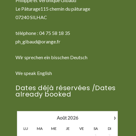
Philippe et Véronique Gibaud
Le Pâturage115 chemin du pâturage
07240 SILHAC
téléphone : 04 75 58 18 35
ph_gibaud@orange.fr
Wir sprechen ein bisschen Deutsch
We speak English
Dates déjà réservées /Dates
already booked
›
Août
2026
LU
MA
ME
JE
VE
SA
DI
1
2