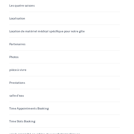
Les quatre saisons
Localisation
Location de matériel médical spécifique pour notre gîte
Partenaires
Photos
pièce à vivre
Prestations
salle d’eau
Time Appointments Booking
Time Slots Booking