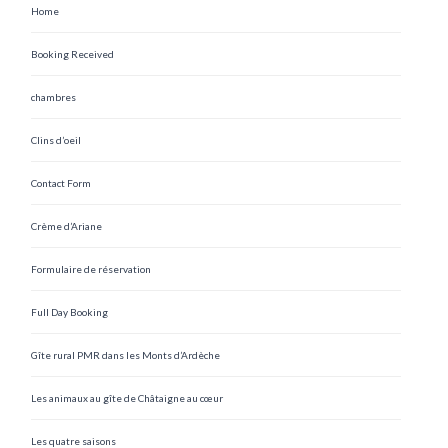
Home
Booking Received
chambres
Clins d’oeil
Contact Form
Crème d’Ariane
Formulaire de réservation
Full Day Booking
Gîte rural PMR dans les Monts d’Ardèche
Les animaux au gîte de Châtaigne au cœur
Les quatre saisons