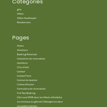
Catégories
gîte
Hôtes
Hôtes handicapés
Randonnées
Pages
Home
Alentours
Booking Received
Calendrier de réservation
chambres
Clins d’oeil
Contact
Contact Form
Contrat de location
Crème d’Ariane
Formulaire de réservation
Full Day Booking
Gîte rural PMR dans les Monts d’Ardèche
Les animaux au gîte de Châtaigne au cœur
Les quatre saisons