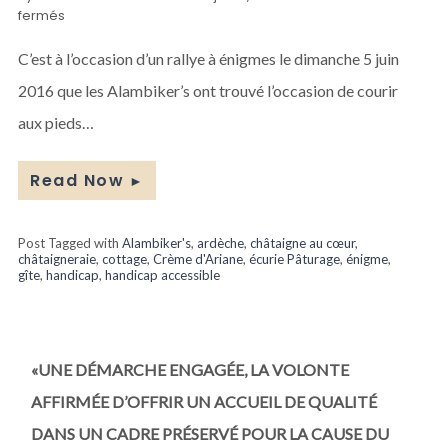
sur
fermés
Rallye
à
C’est à l’occasion d’un rallye à énigmes le dimanche 5 juin
énigmes
2016 que les Alambiker’s ont trouvé l’occasion de courir
dans
la
aux pieds…
châtaigneraie
de
Pâturage
Read Now
►
Post Tagged with
Alambiker's
,
ardèche
,
châtaigne au cœur
,
châtaigneraie
,
cottage
,
Crème d'Ariane
,
écurie Pâturage
,
énigme
,
gîte
,
handicap
,
handicap accessible
«UNE DÉMARCHE ENGAGÉE, LA VOLONTE
AFFIRMÉE D’OFFRIR UN ACCUEIL DE QUALITÉ
DANS UN CADRE PRÉSERVÉ POUR LA CAUSE DU