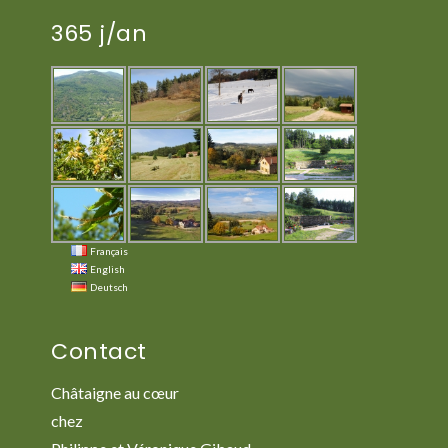
365 j/an
Français
English
Deutsch
Contact
Châtaigne au cœur
chez