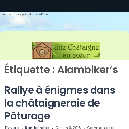
.container { background-color:#d8e9a0;
Étiquette :
Alambiker’s
Rallye à énigmes dans
la châtaigneraie de
Pâturage
By
vero
Randonnées
On juin 6, 2016
Commentaires