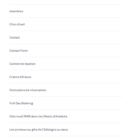
chambres
Clins d’oeil
Contact
Contact Form
Contrat de location
Crème d’Ariane
Formulaire de réservation
Full Day Booking
Gîte rural PMR dans les Monts d’Ardèche
Les animaux au gîte de Châtaigne au cœur