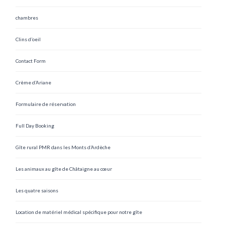
chambres
Clins d’oeil
Contact Form
Crème d’Ariane
Formulaire de réservation
Full Day Booking
Gîte rural PMR dans les Monts d’Ardèche
Les animaux au gîte de Châtaigne au cœur
Les quatre saisons
Location de matériel médical spécifique pour notre gîte