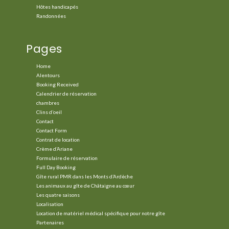
Hôtes handicapés
Randonnées
Pages
Home
Alentours
Booking Received
Calendrier de réservation
chambres
Clins d’oeil
Contact
Contact Form
Contrat de location
Crème d’Ariane
Formulaire de réservation
Full Day Booking
Gîte rural PMR dans les Monts d’Ardèche
Les animaux au gîte de Châtaigne au cœur
Les quatre saisons
Localisation
Location de matériel médical spécifique pour notre gîte
Partenaires