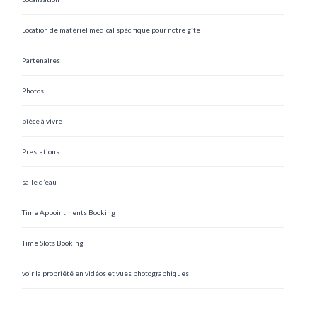
Location de matériel médical spécifique pour notre gîte
Partenaires
Photos
pièce à vivre
Prestations
salle d’eau
Time Appointments Booking
Time Slots Booking
voir la propriété en vidéos et vues photographiques