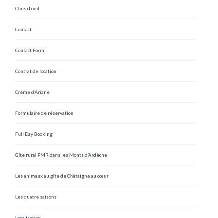
Clins d’oeil
Contact
Contact Form
Contrat de location
Crème d’Ariane
Formulaire de réservation
Full Day Booking
Gîte rural PMR dans les Monts d’Ardèche
Les animaux au gîte de Châtaigne au cœur
Les quatre saisons
Localisation