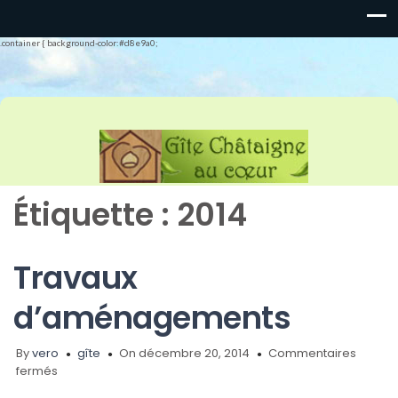
.container { background-color:#d8e9a0;
Étiquette :
2014
Travaux
d’aménagements
By
vero
gîte
On décembre 20, 2014
Commentaires
sur
fermés
Travaux