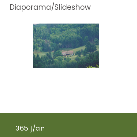
Diaporama/Slideshow
365 j/an