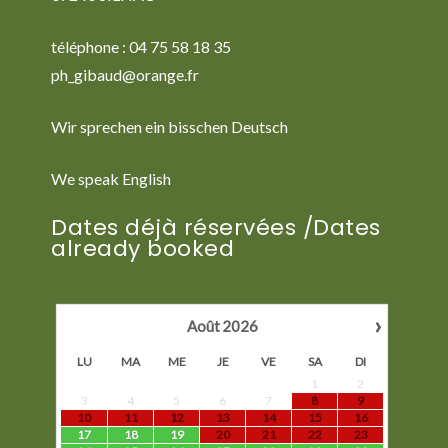
téléphone : 04 75 58 18 35
ph_gibaud@orange.fr
Wir sprechen ein bisschen Deutsch
We speak English
Dates déjà réservées /Dates
already booked
›
Août
2026
LU
MA
ME
JE
VE
SA
DI
1
2
3
4
5
6
7
8
9
10
11
12
13
14
15
16
17
18
19
20
21
22
23