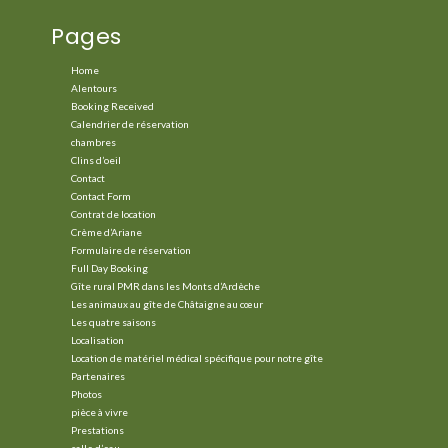
Pages
Home
Alentours
Booking Received
Calendrier de réservation
chambres
Clins d’oeil
Contact
Contact Form
Contrat de location
Crème d’Ariane
Formulaire de réservation
Full Day Booking
Gîte rural PMR dans les Monts d’Ardèche
Les animaux au gîte de Châtaigne au cœur
Les quatre saisons
Localisation
Location de matériel médical spécifique pour notre gîte
Partenaires
Photos
pièce à vivre
Prestations
salle d’eau