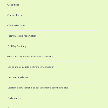
Clins d’oeil
Contact Form
Crème d’Ariane
Formulaire de réservation
Full Day Booking
Gîte rural PMR dans les Monts d’Ardèche
Les animaux au gîte de Châtaigne au cœur
Les quatre saisons
Location de matériel médical spécifique pour notre gîte
Partenaires