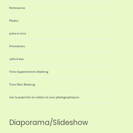
Partenaires
Photos
pièce à vivre
Prestations
salle d’eau
Time Appointments Booking
Time Slots Booking
voir la propriété en vidéos et vues photographiques
Diaporama/Slideshow