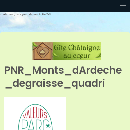
.container { background-color:#d8e9a0;
PNR_Monts_dArdeche
_degraisse_quadri