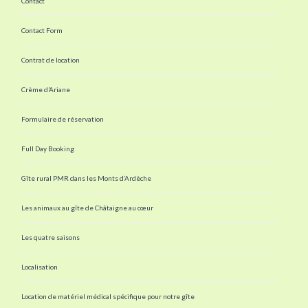
Contact
Contact Form
Contrat de location
Crème d’Ariane
Formulaire de réservation
Full Day Booking
Gîte rural PMR dans les Monts d’Ardèche
Les animaux au gîte de Châtaigne au cœur
Les quatre saisons
Localisation
Location de matériel médical spécifique pour notre gîte