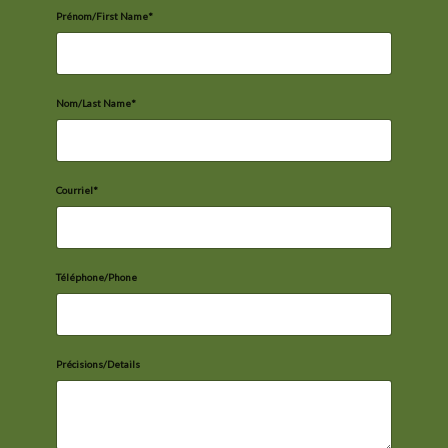
Prénom/First Name*
Nom/Last Name*
Courriel*
Téléphone/Phone
Précisions/Details