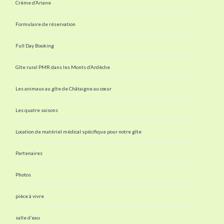
Crème d’Ariane
Formulaire de réservation
Full Day Booking
Gîte rural PMR dans les Monts d’Ardèche
Les animaux au gîte de Châtaigne au cœur
Les quatre saisons
Location de matériel médical spécifique pour notre gîte
Partenaires
Photos
pièce à vivre
salle d’eau