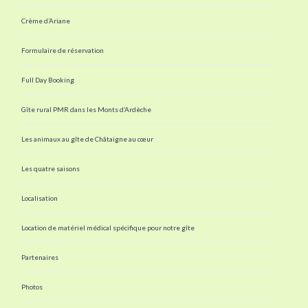
Crème d’Ariane
Formulaire de réservation
Full Day Booking
Gîte rural PMR dans les Monts d’Ardèche
Les animaux au gîte de Châtaigne au cœur
Les quatre saisons
Localisation
Location de matériel médical spécifique pour notre gîte
Partenaires
Photos