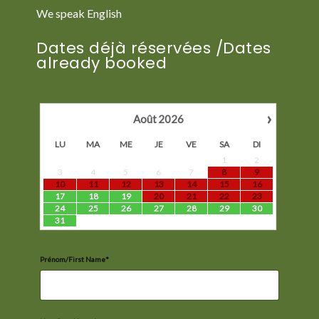
We speak English
Dates déjà réservées /Dates
already booked
›
Août
2026
LU
MA
ME
JE
VE
SA
DI
1
2
3
4
5
6
7
8
9
10
11
12
13
14
15
16
17
18
19
20
21
22
23
24
25
26
27
28
29
30
31
Prénom/First Name*