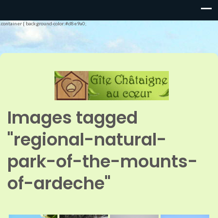
.container { background-color:#d8e9a0;
Images tagged
"regional-natural-
park-of-the-mounts-
of-ardeche"