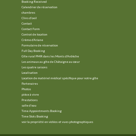
Booking Received
Calendrier de réservation
chambres
Clins d’oeil
Contact
Contact Form
Contrat de location
Crème d’Ariane
Formulaire de réservation
Full Day Booking
Gîte rural PMR dans les Monts d’Ardèche
Les animaux au gîte de Châtaigne au cœur
Les quatre saisons
Localisation
Location de matériel médical spécifique pour notre gîte
Partenaires
Photos
pièce à vivre
Prestations
salle d’eau
Time Appointments Booking
Time Slots Booking
voir la propriété en vidéos et vues photographiques