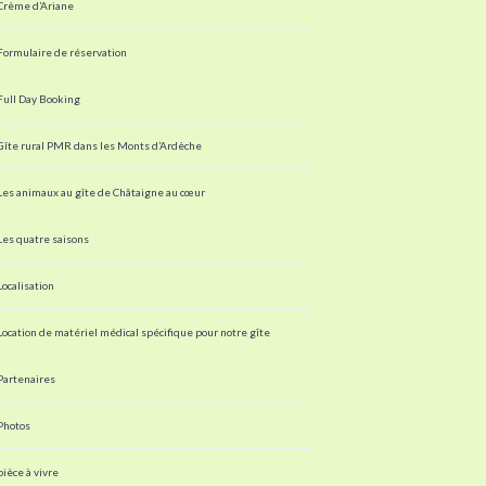
Crème d’Ariane
Formulaire de réservation
Full Day Booking
Gîte rural PMR dans les Monts d’Ardèche
Les animaux au gîte de Châtaigne au cœur
Les quatre saisons
Localisation
Location de matériel médical spécifique pour notre gîte
Partenaires
Photos
pièce à vivre