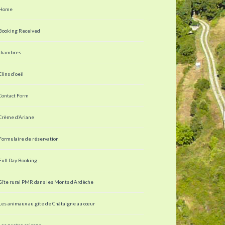
Home
Booking Received
chambres
Clins d’oeil
Contact Form
Crème d’Ariane
Formulaire de réservation
Full Day Booking
Gîte rural PMR dans les Monts d’Ardèche
Les animaux au gîte de Châtaigne au cœur
Les quatre saisons