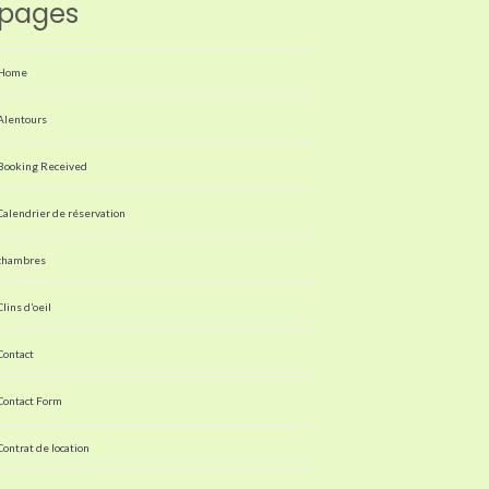
pages
Home
Alentours
Booking Received
Calendrier de réservation
chambres
Clins d’oeil
Contact
Contact Form
Contrat de location