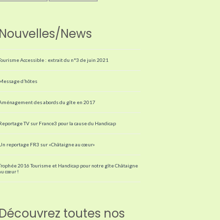
Nouvelles/News
Tourisme Accessible : extrait du n°3 de juin 2021
Message d’hôtes
Aménagement des abords du gîte en 2017
Reportage TV sur France3 pour la cause du Handicap
Un reportage FR3 sur «Châtaigne au cœur»
Trophée 2016 Tourisme et Handicap pour notre gîte Châtaigne
au cœur !
Découvrez toutes nos