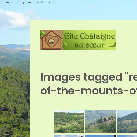
.container { background-color:#d8e9a0;
Images tagged "r
of-the-mounts-o