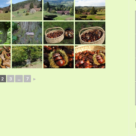
2
3
...
7
►