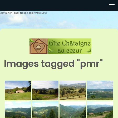
.container { background-color:#d8e9a0;
Images tagged "pmr"