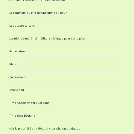
Les animaux au gîte de Châtaigne au cœur
Les quatre saisons
Location de matériel médical spécifique pour notre gîte
Partenaires
Photos
pièce à vivre
salle d’eau
Time Appointments Booking
Time Slots Booking
voir la propriété en vidéos et vues photographiques