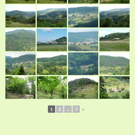
1
2
...
7
►