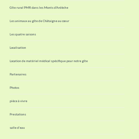
Gîte rural PMR dans les Monts d’Ardèche
Les animaux au gîte de Châtaigne au cœur
Les quatre saisons
Localisation
Location de matériel médical spécifique pour notre gîte
Partenaires
Photos
pièce à vivre
Prestations
salle d’eau