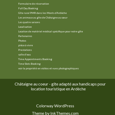
Formulaire de réservation
Full Day Booking
Gîte rural PMR dans les Monts d’Ardèche
Les animaux au gîte de Châtaigne au cœur
Les quatre saisons
Localisation
Location de matériel médical spécifique pour notre gîte
Partenaires
Photos
pièce à vivre
Prestations
salle d’eau
Time Appointments Booking
Time Slots Booking
voir la propriété en vidéos et vues photographiques
Châtaigne au coeur - gîte adapté aux handicaps pour
location touristique en Ardèche
Colorway WordPress
Theme by InkThemes.com