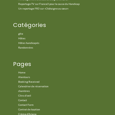
Reportage TV sur France3 pour la cause du Handicap
Un reportage FR3 sur «Châtaigne au cœur»
Catégories
gîte
Hôtes
Hôtes handicapés
Randonnées
Pages
Home
Alentours
Booking Received
Calendrier de réservation
chambres
Clins d’oeil
Contact
Contact Form
Contrat de location
Crème d’Ariane