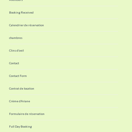
Booking Received
Calendrier de réservation
chambres
Clins d’oeil
Contact
Contact Form
Contrat de location
Crème d’Ariane
Formulaire de réservation
Full Day Booking