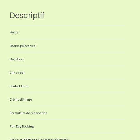
Descriptif
Home
Booking Received
chambres
Clins d’oeil
Contact Form
Crème d’Ariane
Formulaire de réservation
Full Day Booking
Gîte rural PMR dans les Monts d’Ardèche