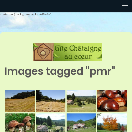
.container { background-color:#d8e9a0;
Images tagged "pmr"