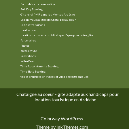
Formulaire de réservation
Full Day Booking
Gîte rural PMR dans les Monts d’Ardèche
Les animaux au gîte de Châtaigne au cœur
Les quatre saisons
Localisation
Location de matériel médical spécifique pour notre gîte
Partenaires
Photos
pièce à vivre
Prestations
salle d’eau
Time Appointments Booking
Time Slots Booking
voir la propriété en vidéos et vues photographiques
Châtaigne au coeur - gîte adapté aux handicaps pour
location touristique en Ardèche
Colorway WordPress
Theme by InkThemes.com