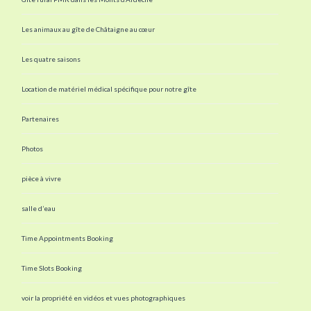
Les animaux au gîte de Châtaigne au cœur
Les quatre saisons
Location de matériel médical spécifique pour notre gîte
Partenaires
Photos
pièce à vivre
salle d’eau
Time Appointments Booking
Time Slots Booking
voir la propriété en vidéos et vues photographiques