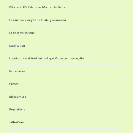
Gîte rural PMR dans les Monts d’Ardèche
Les animaux au gîte de Châtaigne au cœur
Les quatre saisons
Localisation
Location de matériel médical spécifique pour notre gîte
Partenaires
Photos
pièce à vivre
Prestations
salle d’eau