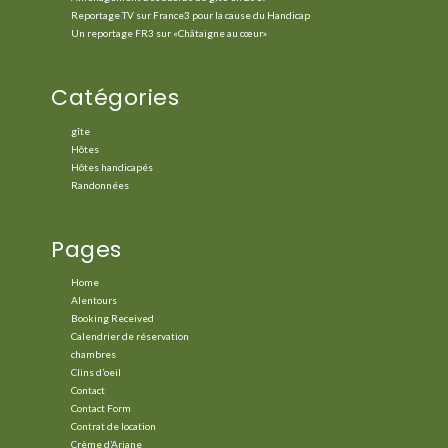
Reportage TV sur France3 pour la cause du Handicap
Un reportage FR3 sur «Châtaigne au cœur»
Catégories
gîte
Hôtes
Hôtes handicapés
Randonnées
Pages
Home
Alentours
Booking Received
Calendrier de réservation
chambres
Clins d’oeil
Contact
Contact Form
Contrat de location
Crème d’Ariane