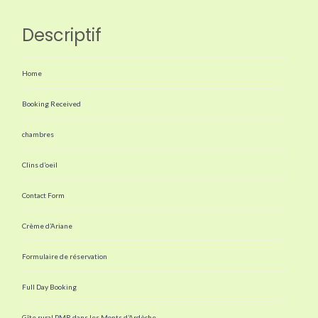
Descriptif
Home
Booking Received
chambres
Clins d’oeil
Contact Form
Crème d’Ariane
Formulaire de réservation
Full Day Booking
Gîte rural PMR dans les Monts d’Ardèche