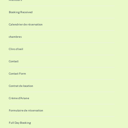
Booking Received
Calendrier de réservation
chambres
Clins d’oeil
Contact
Contact Form
Contrat de location
Crème d’Ariane
Formulaire de réservation
Full Day Booking