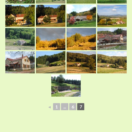
◄
1
...
6
7