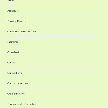
Home
Alentours
Booking Received
Calendrier de réservation
chambres
Clins d’oeil
Contact
Contact Form
Contrat de location
Crème d’Ariane
Formulaire de réservation