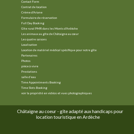
Contact Form
Contrat de location
Crème d’Ariane
Formulaire de réservation
Full Day Booking
Gîte rural PMR dans les Monts d’Ardèche
Les animaux au gîte de Châtaigne au cœur
Les quatre saisons
Localisation
Location de matériel médical spécifique pour notre gîte
Partenaires
Photos
pièce à vivre
Prestations
salle d’eau
Time Appointments Booking
Time Slots Booking
voir la propriété en vidéos et vues photographiques
Châtaigne au coeur - gîte adapté aux handicaps pour
location touristique en Ardèche