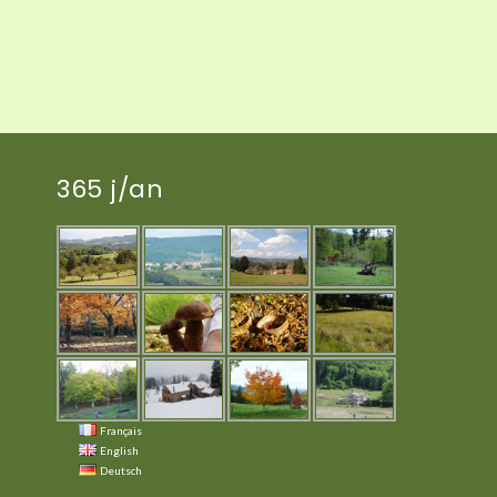
365 j/an
Français
English
Deutsch