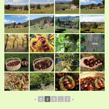
◄
1
2
3
...
7
►