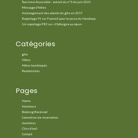
Tourisme Accessible : extrait du n°3 de juin 2021
Message d’hôtes
Aménagement des abords du gîte en 2017
Reportage TV sur France3 pour la cause du Handicap
Un reportage FR3 sur «Châtaigne au cœur»
Catégories
gîte
Hôtes
Hôtes handicapés
Randonnées
Pages
Home
Alentours
Booking Received
Calendrier de réservation
chambres
Clins d’oeil
Contact