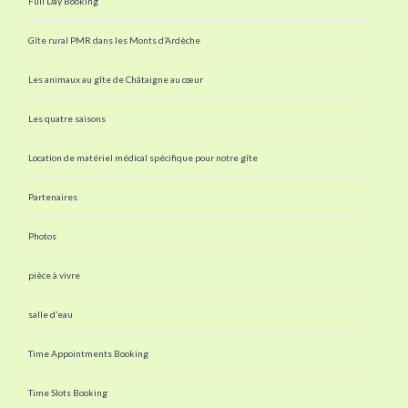
Full Day Booking
Gîte rural PMR dans les Monts d’Ardèche
Les animaux au gîte de Châtaigne au cœur
Les quatre saisons
Location de matériel médical spécifique pour notre gîte
Partenaires
Photos
pièce à vivre
salle d’eau
Time Appointments Booking
Time Slots Booking