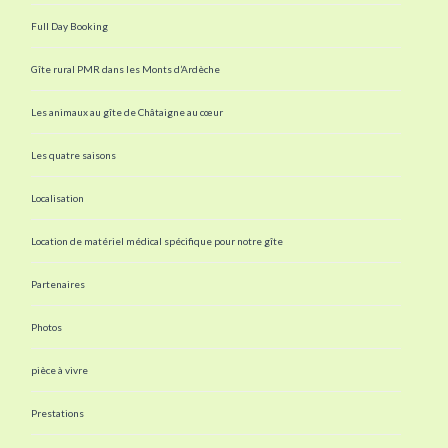
Full Day Booking
Gîte rural PMR dans les Monts d’Ardèche
Les animaux au gîte de Châtaigne au cœur
Les quatre saisons
Localisation
Location de matériel médical spécifique pour notre gîte
Partenaires
Photos
pièce à vivre
Prestations