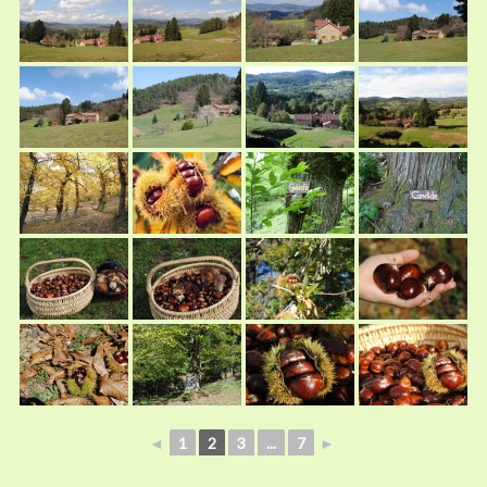
◄
1
2
3
...
7
►