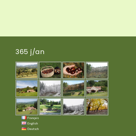
365 j/an
Français
English
Deutsch