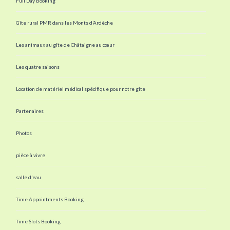
Full Day Booking
Gîte rural PMR dans les Monts d’Ardèche
Les animaux au gîte de Châtaigne au cœur
Les quatre saisons
Location de matériel médical spécifique pour notre gîte
Partenaires
Photos
pièce à vivre
salle d’eau
Time Appointments Booking
Time Slots Booking