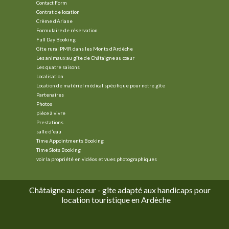
Contact Form
Contrat de location
Crème d’Ariane
Formulaire de réservation
Full Day Booking
Gîte rural PMR dans les Monts d’Ardèche
Les animaux au gîte de Châtaigne au cœur
Les quatre saisons
Localisation
Location de matériel médical spécifique pour notre gîte
Partenaires
Photos
pièce à vivre
Prestations
salle d’eau
Time Appointments Booking
Time Slots Booking
voir la propriété en vidéos et vues photographiques
Châtaigne au coeur - gîte adapté aux handicaps pour
location touristique en Ardèche