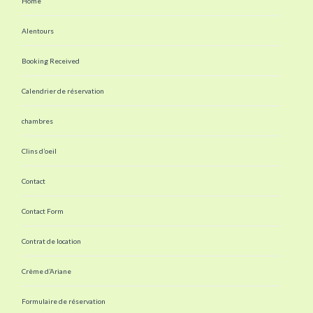
Home
Alentours
Booking Received
Calendrier de réservation
chambres
Clins d’oeil
Contact
Contact Form
Contrat de location
Crème d’Ariane
Formulaire de réservation