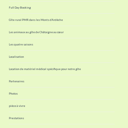
Full Day Booking
Gîte rural PMR dans les Monts d’Ardèche
Les animaux au gîte de Châtaigne au cœur
Les quatre saisons
Localisation
Location de matériel médical spécifique pour notre gîte
Partenaires
Photos
pièce à vivre
Prestations