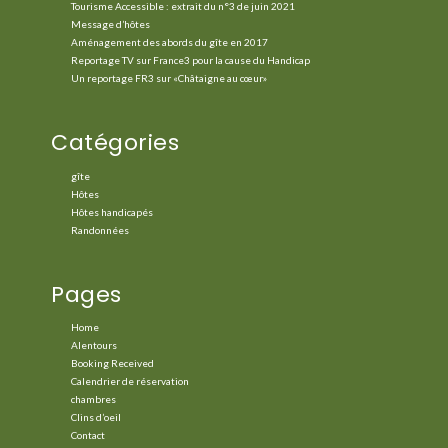
Tourisme Accessible : extrait du n°3 de juin 2021
Message d’hôtes
Aménagement des abords du gîte en 2017
Reportage TV sur France3 pour la cause du Handicap
Un reportage FR3 sur «Châtaigne au cœur»
Catégories
gîte
Hôtes
Hôtes handicapés
Randonnées
Pages
Home
Alentours
Booking Received
Calendrier de réservation
chambres
Clins d’oeil
Contact