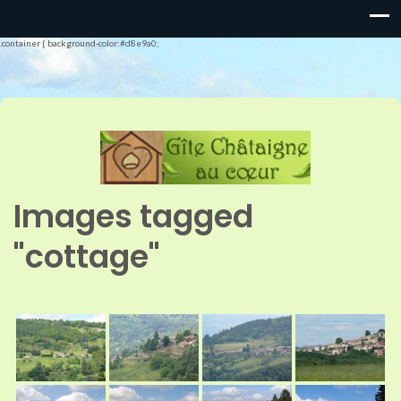
.container { background-color:#d8e9a0;
Images tagged
"cottage"