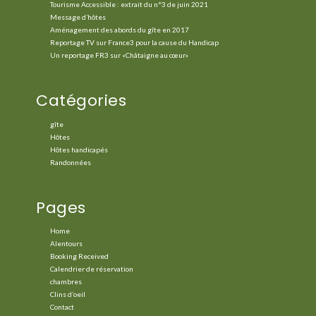
Tourisme Accessible : extrait du n°3 de juin 2021
Message d’hôtes
Aménagement des abords du gîte en 2017
Reportage TV sur France3 pour la cause du Handicap
Un reportage FR3 sur «Châtaigne au cœur»
Catégories
gîte
Hôtes
Hôtes handicapés
Randonnées
Pages
Home
Alentours
Booking Received
Calendrier de réservation
chambres
Clins d’oeil
Contact