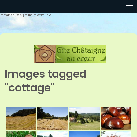
.container { background-color:#d8e9a0;
Images tagged
"cottage"