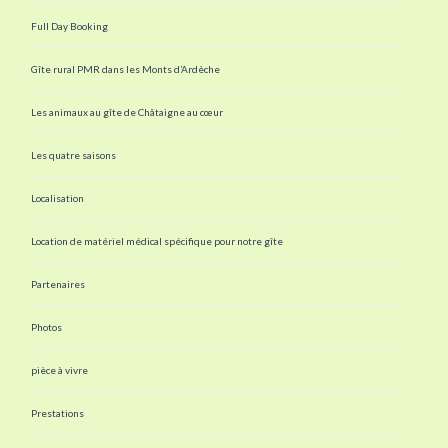
Full Day Booking
Gîte rural PMR dans les Monts d’Ardèche
Les animaux au gîte de Châtaigne au cœur
Les quatre saisons
Localisation
Location de matériel médical spécifique pour notre gîte
Partenaires
Photos
pièce à vivre
Prestations