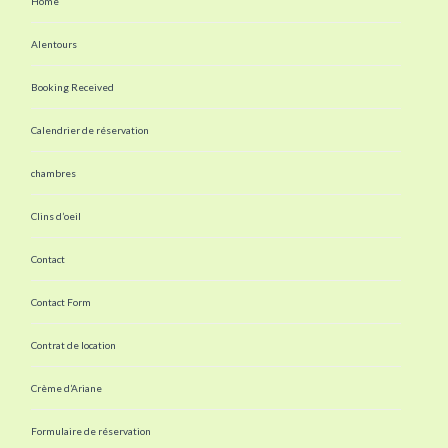
Home
Alentours
Booking Received
Calendrier de réservation
chambres
Clins d’oeil
Contact
Contact Form
Contrat de location
Crème d’Ariane
Formulaire de réservation