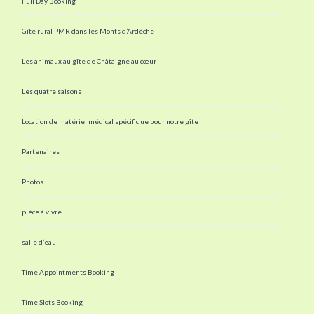
Full Day Booking
Gîte rural PMR dans les Monts d’Ardèche
Les animaux au gîte de Châtaigne au cœur
Les quatre saisons
Location de matériel médical spécifique pour notre gîte
Partenaires
Photos
pièce à vivre
salle d’eau
Time Appointments Booking
Time Slots Booking