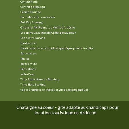
Contact Form
Contrat de location
Crème d’Ariane
Formulaire de réservation
Full Day Booking
Gîte rural PMR dans les Monts d’Ardèche
Les animaux au gîte de Châtaigne au cœur
Les quatre saisons
Localisation
Location de matériel médical spécifique pour notre gîte
Partenaires
Photos
pièce à vivre
Prestations
salle d’eau
Time Appointments Booking
Time Slots Booking
voir la propriété en vidéos et vues photographiques
Châtaigne au coeur - gîte adapté aux handicaps pour
location touristique en Ardèche