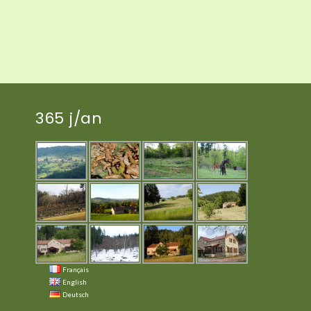
365 j/an
Français
English
Deutsch