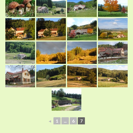
◄
1
...
6
7