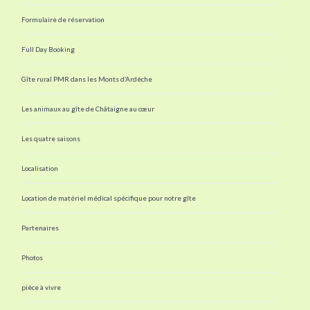
Formulaire de réservation
Full Day Booking
Gîte rural PMR dans les Monts d’Ardèche
Les animaux au gîte de Châtaigne au cœur
Les quatre saisons
Localisation
Location de matériel médical spécifique pour notre gîte
Partenaires
Photos
pièce à vivre