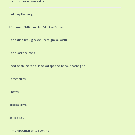
Formulaire de réservation
Full Day Booking
Gîte rural PMR dans les Monts d’Ardèche
Les animaux au gîte de Châtaigne au cœur
Les quatre saisons
Location de matériel médical spécifique pour notre gîte
Partenaires
Photos
pièce à vivre
salle d’eau
Time Appointments Booking