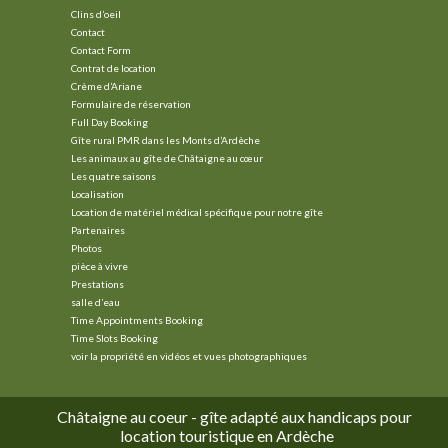
Clins d’oeil
Contact
Contact Form
Contrat de location
Crème d’Ariane
Formulaire de réservation
Full Day Booking
Gîte rural PMR dans les Monts d’Ardèche
Les animaux au gîte de Châtaigne au cœur
Les quatre saisons
Localisation
Location de matériel médical spécifique pour notre gîte
Partenaires
Photos
pièce à vivre
Prestations
salle d’eau
Time Appointments Booking
Time Slots Booking
voir la propriété en vidéos et vues photographiques
Châtaigne au coeur - gîte adapté aux handicaps pour
location touristique en Ardèche