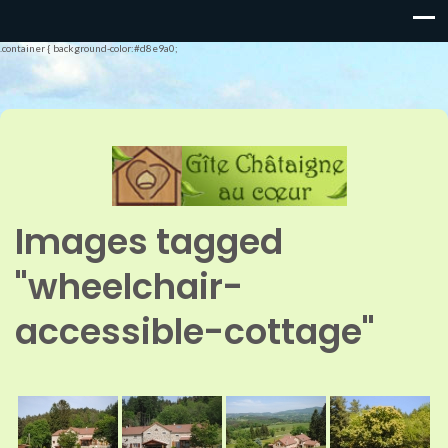
.container { background-color:#d8e9a0;
Images tagged
"wheelchair-
accessible-cottage"