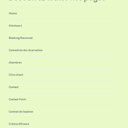
Home
Alentours
Booking Received
Calendrier de réservation
chambres
Clins d’oeil
Contact
Contact Form
Contrat de location
Crème d’Ariane