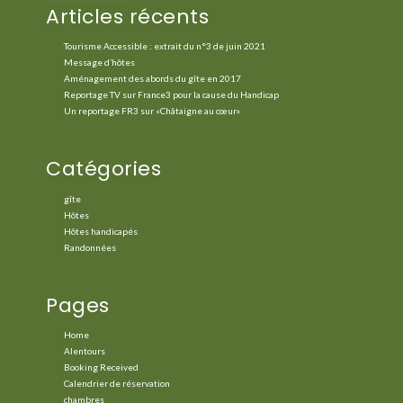
Articles récents
Tourisme Accessible : extrait du n°3 de juin 2021
Message d’hôtes
Aménagement des abords du gîte en 2017
Reportage TV sur France3 pour la cause du Handicap
Un reportage FR3 sur «Châtaigne au cœur»
Catégories
gîte
Hôtes
Hôtes handicapés
Randonnées
Pages
Home
Alentours
Booking Received
Calendrier de réservation
chambres