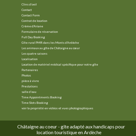
Clins d’oeil
Contact
Contact Form
Contrat de location
Crème d’Ariane
Formulaire de réservation
Full Day Booking
Gîte rural PMR dans les Monts d’Ardèche
Les animaux au gîte de Châtaigne au cœur
Les quatre saisons
Localisation
Location de matériel médical spécifique pour notre gîte
Partenaires
Photos
pièce à vivre
Prestations
salle d’eau
Time Appointments Booking
Time Slots Booking
voir la propriété en vidéos et vues photographiques
Châtaigne au coeur - gîte adapté aux handicaps pour
location touristique en Ardèche