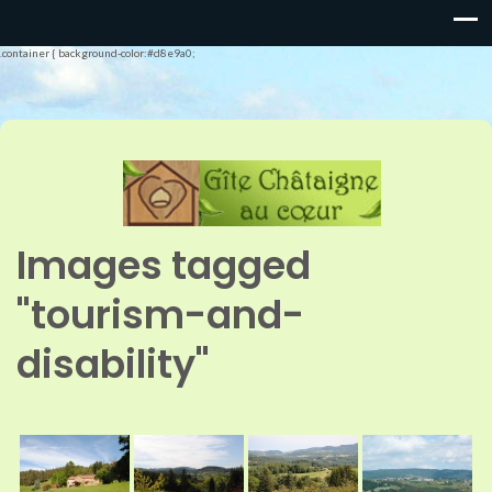
.container { background-color:#d8e9a0;
Images tagged
"tourism-and-
disability"