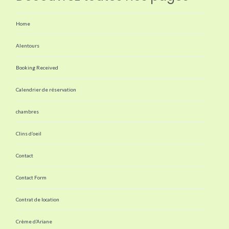
Home
Alentours
Booking Received
Calendrier de réservation
chambres
Clins d’oeil
Contact
Contact Form
Contrat de location
Crème d’Ariane