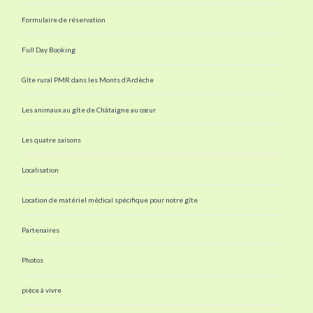
Formulaire de réservation
Full Day Booking
Gîte rural PMR dans les Monts d’Ardèche
Les animaux au gîte de Châtaigne au cœur
Les quatre saisons
Localisation
Location de matériel médical spécifique pour notre gîte
Partenaires
Photos
pièce à vivre