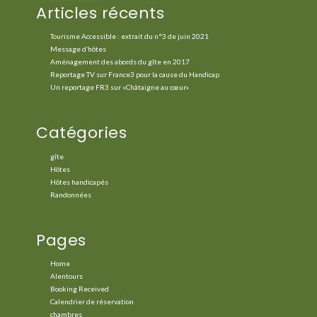
Articles récents
Tourisme Accessible : extrait du n°3 de juin 2021
Message d’hôtes
Aménagement des abords du gîte en 2017
Reportage TV sur France3 pour la cause du Handicap
Un reportage FR3 sur «Châtaigne au cœur»
Catégories
gîte
Hôtes
Hôtes handicapés
Randonnées
Pages
Home
Alentours
Booking Received
Calendrier de réservation
chambres