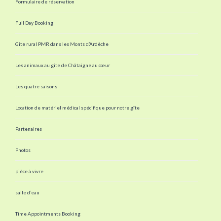
Formulaire de réservation
Full Day Booking
Gîte rural PMR dans les Monts d’Ardèche
Les animaux au gîte de Châtaigne au cœur
Les quatre saisons
Location de matériel médical spécifique pour notre gîte
Partenaires
Photos
pièce à vivre
salle d’eau
Time Appointments Booking