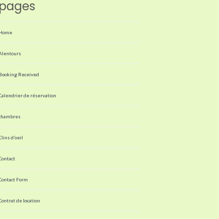
pages
Home
Alentours
Booking Received
Calendrier de réservation
chambres
Clins d’oeil
Contact
Contact Form
Contrat de location