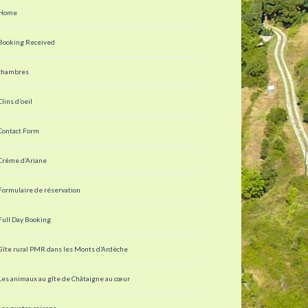
Home
Booking Received
chambres
Clins d’oeil
Contact Form
Crème d’Ariane
Formulaire de réservation
Full Day Booking
Gîte rural PMR dans les Monts d’Ardèche
Les animaux au gîte de Châtaigne au cœur
Les quatre saisons