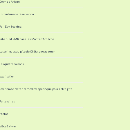
Crème d’Ariane
Formulaire de réservation
Full Day Booking
Gîte rural PMR dans les Monts d’Ardèche
Les animaux au gîte de Châtaigne au cœur
Les quatre saisons
Localisation
Location de matériel médical spécifique pour notre gîte
Partenaires
Photos
pièce à vivre