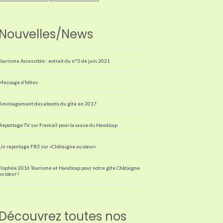
Nouvelles/News
Tourisme Accessible : extrait du n°3 de juin 2021
Message d’hôtes
Aménagement des abords du gîte en 2017
Reportage TV sur France3 pour la cause du Handicap
Un reportage FR3 sur «Châtaigne au cœur»
Trophée 2016 Tourisme et Handicap pour notre gîte Châtaigne
au cœur !
Découvrez toutes nos