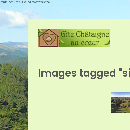
.container { background-color:#d8e9a0;
Images tagged "si