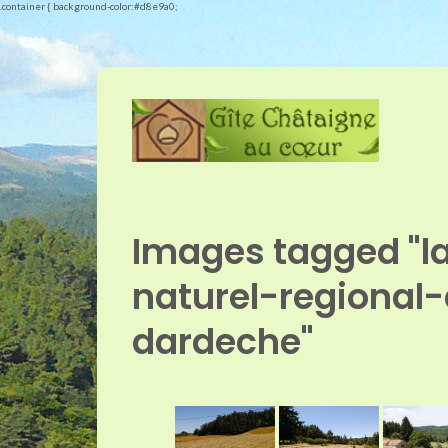
.container { background-color:#d8e9a0;
Images tagged "l
naturel-regional
dardeche"