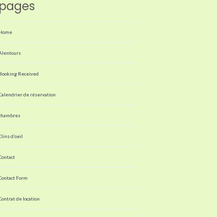
pages
Home
Alentours
Booking Received
Calendrier de réservation
chambres
Clins d’oeil
Contact
Contact Form
Contrat de location