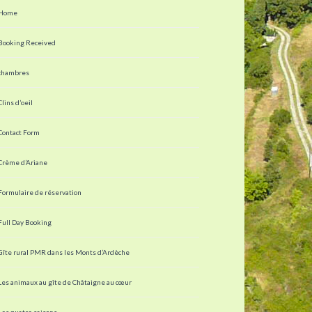
Home
Booking Received
chambres
Clins d’oeil
Contact Form
Crème d’Ariane
Formulaire de réservation
Full Day Booking
Gîte rural PMR dans les Monts d’Ardèche
Les animaux au gîte de Châtaigne au cœur
Les quatre saisons