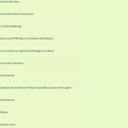
Crème d’Ariane
Formulaire de réservation
Full Day Booking
Gîte rural PMR dans les Monts d’Ardèche
Les animaux au gîte de Châtaigne au cœur
Les quatre saisons
Localisation
Location de matériel médical spécifique pour notre gîte
Partenaires
Photos
pièce à vivre