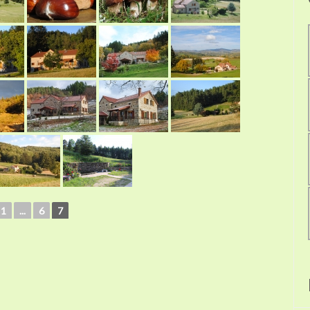
1
...
6
7