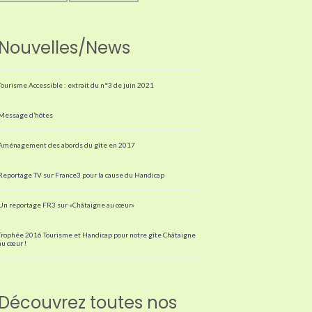
Nouvelles/News
Tourisme Accessible : extrait du n°3 de juin 2021
Message d’hôtes
Aménagement des abords du gîte en 2017
Reportage TV sur France3 pour la cause du Handicap
Un reportage FR3 sur «Châtaigne au cœur»
Trophée 2016 Tourisme et Handicap pour notre gîte Châtaigne
au cœur !
Découvrez toutes nos