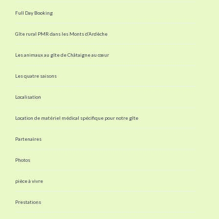
Full Day Booking
Gîte rural PMR dans les Monts d’Ardèche
Les animaux au gîte de Châtaigne au cœur
Les quatre saisons
Localisation
Location de matériel médical spécifique pour notre gîte
Partenaires
Photos
pièce à vivre
Prestations