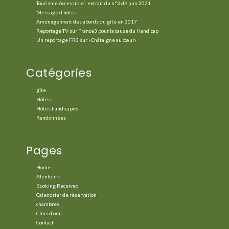
Tourisme Accessible : extrait du n°3 de juin 2021
Message d’hôtes
Aménagement des abords du gîte en 2017
Reportage TV sur France3 pour la cause du Handicap
Un reportage FR3 sur «Châtaigne au cœur»
Catégories
gîte
Hôtes
Hôtes handicapés
Randonnées
Pages
Home
Alentours
Booking Received
Calendrier de réservation
chambres
Clins d’oeil
Contact