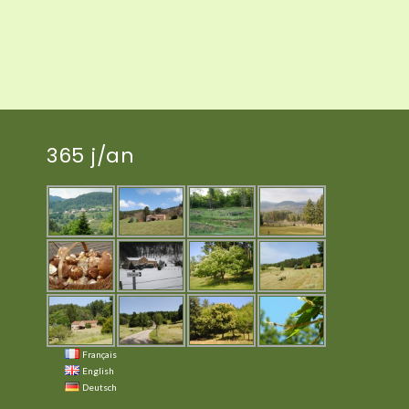
365 j/an
Français
English
Deutsch