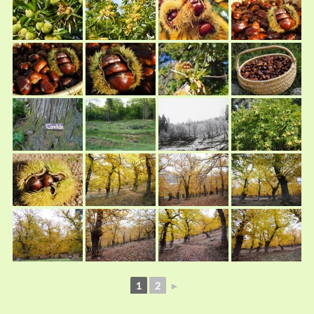
1
2
►