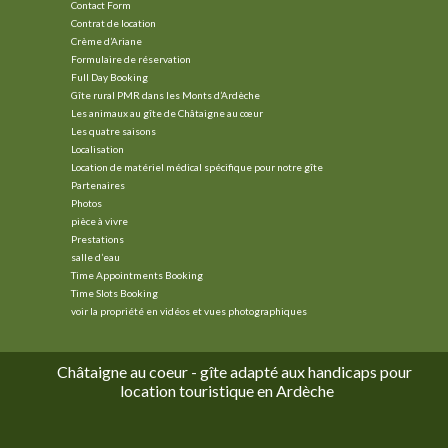
Contact Form
Contrat de location
Crème d’Ariane
Formulaire de réservation
Full Day Booking
Gîte rural PMR dans les Monts d’Ardèche
Les animaux au gîte de Châtaigne au cœur
Les quatre saisons
Localisation
Location de matériel médical spécifique pour notre gîte
Partenaires
Photos
pièce à vivre
Prestations
salle d’eau
Time Appointments Booking
Time Slots Booking
voir la propriété en vidéos et vues photographiques
Châtaigne au coeur - gîte adapté aux handicaps pour
location touristique en Ardèche