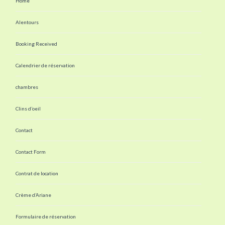
Home
Alentours
Booking Received
Calendrier de réservation
chambres
Clins d’oeil
Contact
Contact Form
Contrat de location
Crème d’Ariane
Formulaire de réservation