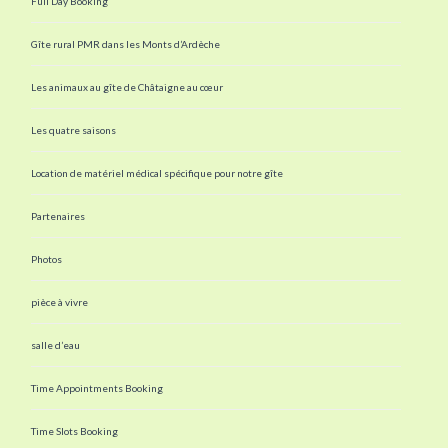
Full Day Booking
Gîte rural PMR dans les Monts d’Ardèche
Les animaux au gîte de Châtaigne au cœur
Les quatre saisons
Location de matériel médical spécifique pour notre gîte
Partenaires
Photos
pièce à vivre
salle d’eau
Time Appointments Booking
Time Slots Booking