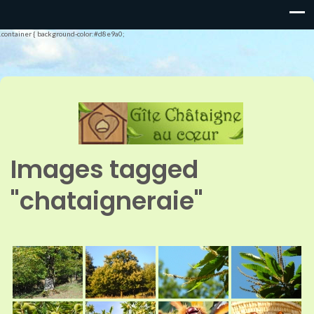
.container { background-color:#d8e9a0;
Images tagged
"chataigneraie"