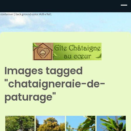
.container { background-color:#d8e9a0;
Images tagged
"chataigneraie-de-
paturage"