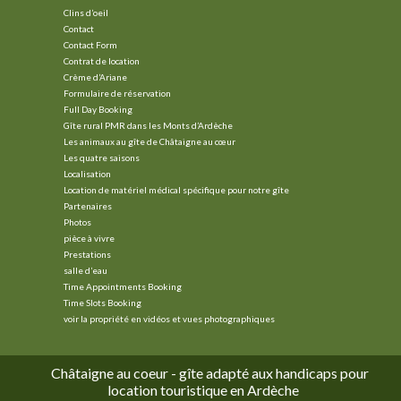
Clins d’oeil
Contact
Contact Form
Contrat de location
Crème d’Ariane
Formulaire de réservation
Full Day Booking
Gîte rural PMR dans les Monts d’Ardèche
Les animaux au gîte de Châtaigne au cœur
Les quatre saisons
Localisation
Location de matériel médical spécifique pour notre gîte
Partenaires
Photos
pièce à vivre
Prestations
salle d’eau
Time Appointments Booking
Time Slots Booking
voir la propriété en vidéos et vues photographiques
Châtaigne au coeur - gîte adapté aux handicaps pour
location touristique en Ardèche