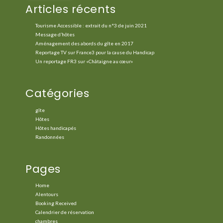
Articles récents
Tourisme Accessible : extrait du n°3 de juin 2021
Message d’hôtes
Aménagement des abords du gîte en 2017
Reportage TV sur France3 pour la cause du Handicap
Un reportage FR3 sur «Châtaigne au cœur»
Catégories
gîte
Hôtes
Hôtes handicapés
Randonnées
Pages
Home
Alentours
Booking Received
Calendrier de réservation
chambres