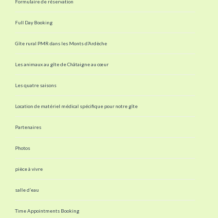
Formulaire de réservation
Full Day Booking
Gîte rural PMR dans les Monts d’Ardèche
Les animaux au gîte de Châtaigne au cœur
Les quatre saisons
Location de matériel médical spécifique pour notre gîte
Partenaires
Photos
pièce à vivre
salle d’eau
Time Appointments Booking