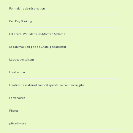
Formulaire de réservation
Full Day Booking
Gîte rural PMR dans les Monts d’Ardèche
Les animaux au gîte de Châtaigne au cœur
Les quatre saisons
Localisation
Location de matériel médical spécifique pour notre gîte
Partenaires
Photos
pièce à vivre