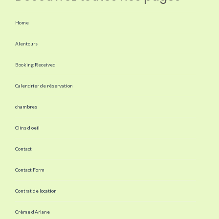
Home
Alentours
Booking Received
Calendrier de réservation
chambres
Clins d’oeil
Contact
Contact Form
Contrat de location
Crème d’Ariane