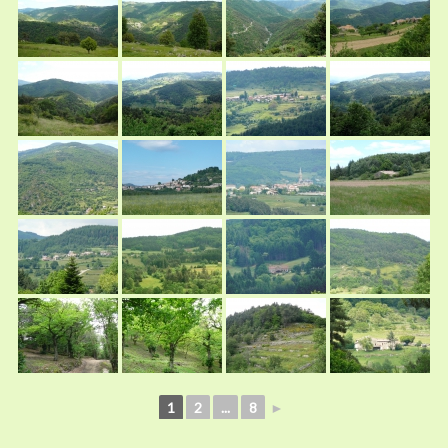
1
2
...
8
►