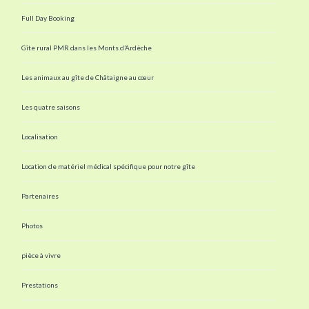
Full Day Booking
Gîte rural PMR dans les Monts d’Ardèche
Les animaux au gîte de Châtaigne au cœur
Les quatre saisons
Localisation
Location de matériel médical spécifique pour notre gîte
Partenaires
Photos
pièce à vivre
Prestations