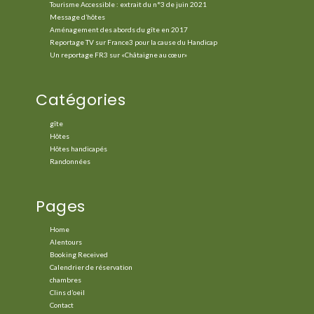
Tourisme Accessible : extrait du n°3 de juin 2021
Message d’hôtes
Aménagement des abords du gîte en 2017
Reportage TV sur France3 pour la cause du Handicap
Un reportage FR3 sur «Châtaigne au cœur»
Catégories
gîte
Hôtes
Hôtes handicapés
Randonnées
Pages
Home
Alentours
Booking Received
Calendrier de réservation
chambres
Clins d’oeil
Contact