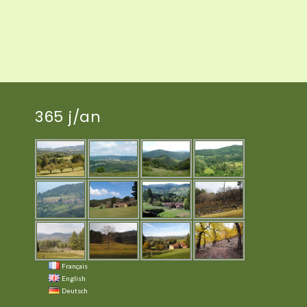
365 j/an
Français
English
Deutsch