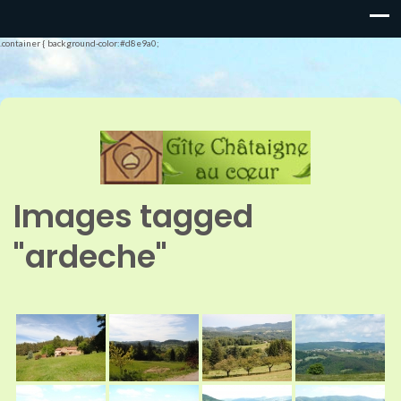
.container { background-color:#d8e9a0;
Images tagged
"ardeche"