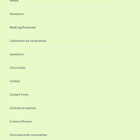
Home
Alentours
Booking Received
Calendrier de réservation
chambres
Clins d’oeil
Contact
Contact Form
Contrat de location
Crème d’Ariane
Formulaire de réservation