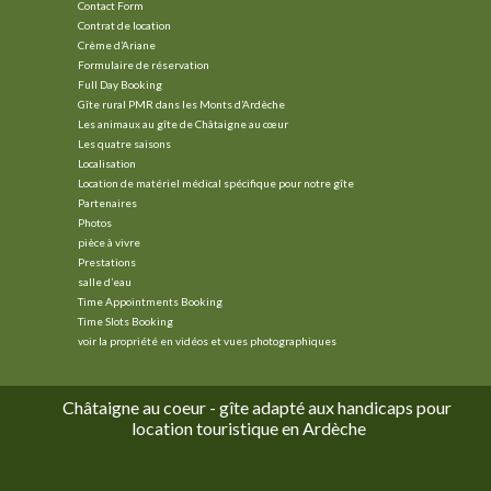
Contact Form
Contrat de location
Crème d’Ariane
Formulaire de réservation
Full Day Booking
Gîte rural PMR dans les Monts d’Ardèche
Les animaux au gîte de Châtaigne au cœur
Les quatre saisons
Localisation
Location de matériel médical spécifique pour notre gîte
Partenaires
Photos
pièce à vivre
Prestations
salle d’eau
Time Appointments Booking
Time Slots Booking
voir la propriété en vidéos et vues photographiques
Châtaigne au coeur - gîte adapté aux handicaps pour
location touristique en Ardèche