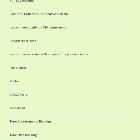
Full Day Booking
Gîte rural PMR dans les Monts d’Ardèche
Les animaux au gîte de Châtaigne au cœur
Les quatre saisons
Location de matériel médical spécifique pour notre gîte
Partenaires
Photos
pièce à vivre
salle d’eau
Time Appointments Booking
Time Slots Booking